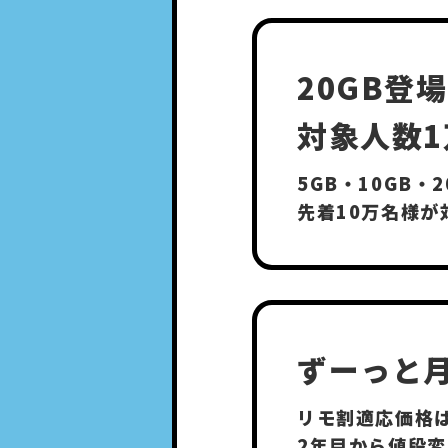
20GB登
対象人数1
5GB・10GB
先着10万名様が
ずーっと
リモ割適応価格
2年目から値段