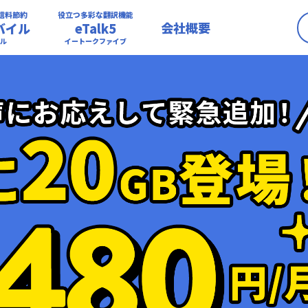
信料節約
役立つ多彩な翻訳機能
会社概要
バイル
eTalk5
ル
イートークファイブ
etalk5
etalk5app
etalk5みらいpf
etalk5appみらい
pf