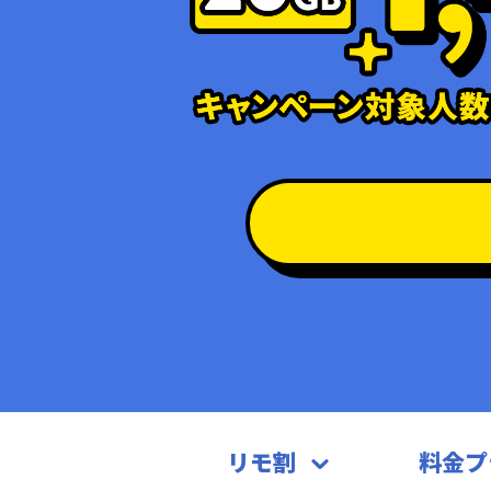
リモ割
料金プ